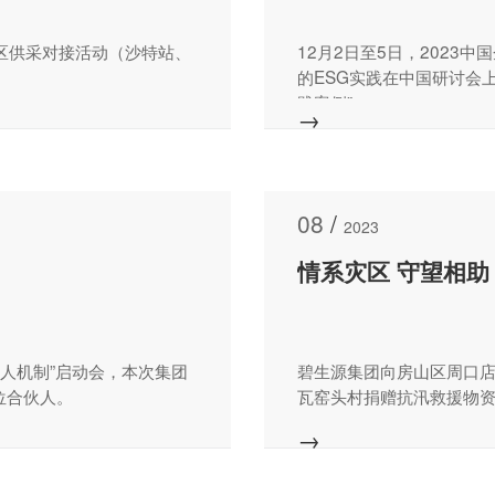
地区供采对接活动（沙特站、
12月2日至5日，2023
的ESG实践在中国研讨会上
践案例”。
→
08
/
2023
情系灾区 守望相助
合伙人机制”启动会，本次集团
碧生源集团向房山区周口
位合伙人。
瓦窑头村捐赠抗汛救援物
→