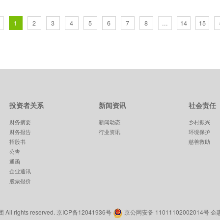
1
2
3
4
5
6
7
8
...
14
15
投资者关系
新闻资讯
社会责任
财务摘要
新闻动态
乡村振兴
财务报告
行业资讯
环境保护
招股书
慈善救助
公告
通函
企业通讯
股票报价
l rights reserved.
京ICP备12041936号
京公网安备 11011102002014号
企