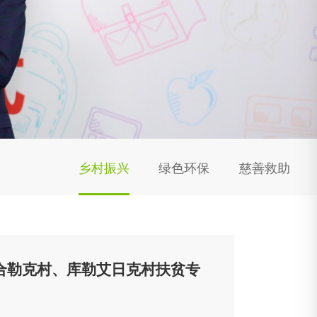
乡村振兴
绿色环保
慈善救助
合勒克村、库勒艾日克村扶贫专