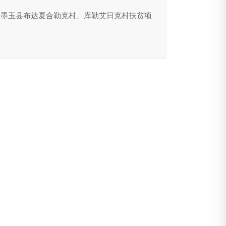
疆墨玉县布达夏合勒克村、库勒艾日克村扶贫项