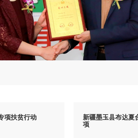
专项扶贫行动
新疆墨玉县布达夏
项